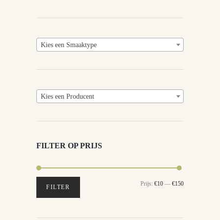
Kies een Smaaktype
Kies een Producent
FILTER OP PRIJS
Min.
Max.
Prijs:
€10
—
€150
FILTER
prijs
prijs