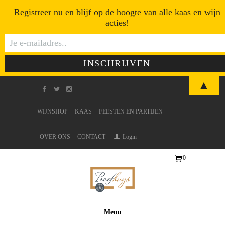
Registreer nu en blijf op de hoogte van alle kaas en wijn
acties!
▲
WIJNSHOP
KAAS
FEESTEN EN PARTIJEN
OVER ONS
CONTACT
Login
0
Ite
ms
-
€0
Menu
,0
0