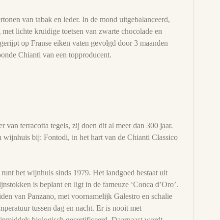
rtonen van tabak en leder. In de mond uitgebalanceerd,
g met lichte kruidige toetsen van zwarte chocolade en
gerijpt op Franse eiken vaten gevolgd door 3 maanden
roonde Chianti van een topproducent.
 van terracotta tegels, zij doen dit al meer dan 300 jaar.
 wijnhuis bij: Fontodi, in het hart van de Chianti Classico
runt het wijnhuis sinds 1979. Het landgoed bestaat uit
jnstokken is beplant en ligt in de fameuze ‘Conca d’Oro’.
zuiden van Panzano, met voornamelijk Galestro en schalie
mperatuur tussen dag en nacht. Er is nooit met
 inmiddels biologisch gecertificeerd. Daarnaast wordt