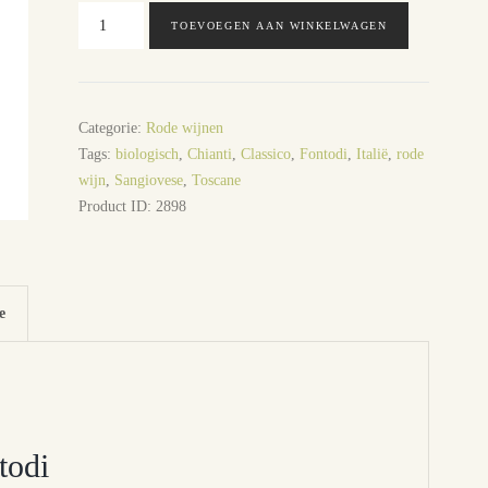
Chianti
TOEVOEGEN AAN WINKELWAGEN
classico
Fontodi
aantal
Categorie:
Rode wijnen
Tags:
biologisch
,
Chianti
,
Classico
,
Fontodi
,
Italië
,
rode
wijn
,
Sangiovese
,
Toscane
Product ID:
2898
e
todi