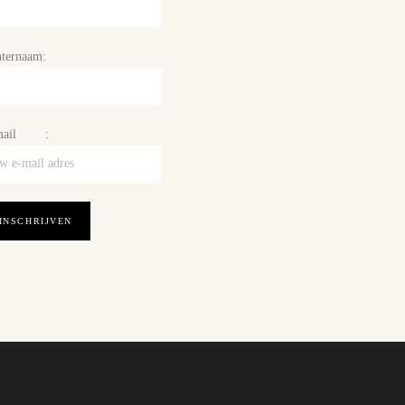
ternaam:
mail :