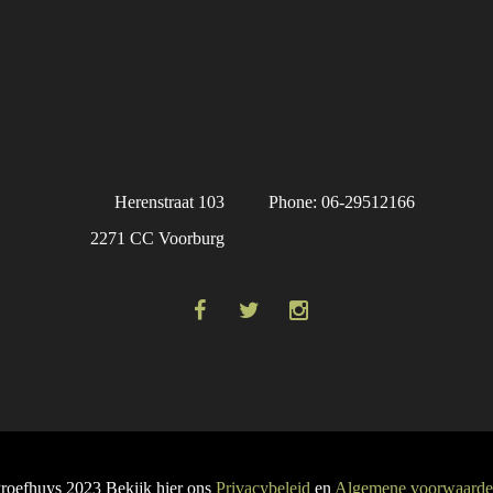
Herenstraat 103
Phone: 06-29512166
2271 CC Voorburg
roefhuys 2023 Bekijk hier ons
Privacybeleid
en
Algemene voorwaard