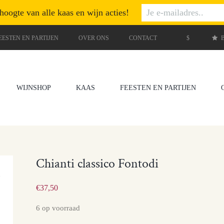
 hoogte van alle kaas en wijn acties!
EESTEN EN PARTIJEN
OVER ONS
CONTACT
$
B
WIJNSHOP
KAAS
FEESTEN EN PARTIJEN
Chianti classico Fontodi
€
37,50
6 op voorraad