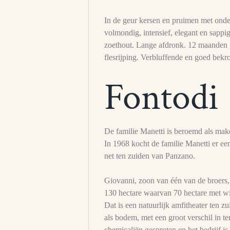
In de geur kersen en pruimen met onde
volmondig, intensief, elegant en sappi
zoethout. Lange afdronk. 12 maanden 
flesrijping. Verbluffende en goed bek
Fontodi
De familie Manetti is beroemd als maker
In 1968 kocht de familie Manetti er een
net ten zuiden van Panzano.
Giovanni, zoon van één van de broers, 
130 hectare waarvan 70 hectare met wi
Dat is een natuurlijk amfitheater ten 
als bodem, met een groot verschil in te
chemicaliën gesproten en het bedrijf is