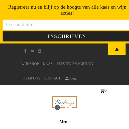
Registreer nu en blijf op de hoogte van alle kaas en wijn
acties!
▲
WIJNSHOP
KAAS
FEESTEN EN PARTIJEN
OVER ONS
CONTACT
Login
0
Ite
ms
-
€0
Menu
,0
0