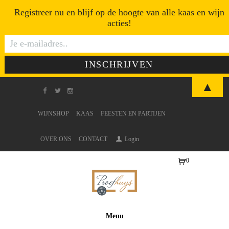
Registreer nu en blijf op de hoogte van alle kaas en wijn
acties!
▲
WIJNSHOP
KAAS
FEESTEN EN PARTIJEN
OVER ONS
CONTACT
Login
0
Ite
ms
-
€0
Menu
,0
0