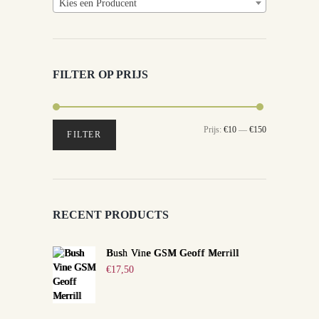
Kies een Producent
FILTER OP PRIJS
Min.
Max.
Prijs:
€10
—
€150
FILTER
prijs
prijs
RECENT PRODUCTS
Bush Vine GSM Geoff Merrill
€
17,50