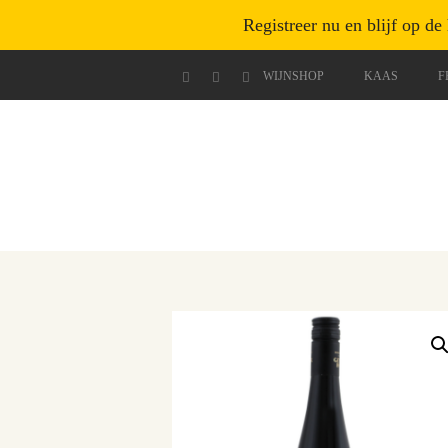
Registreer nu en blijf op de
WIJNSHOP
KAAS
F