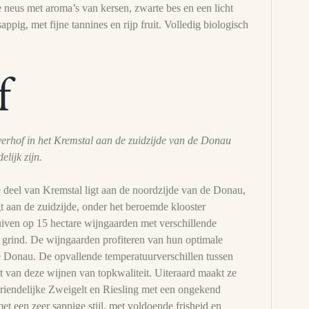
e neus met aroma’s van kersen, zwarte bes en een licht
ppig, met fijne tannines en rijp fruit. Volledig biologisch
f
erhof in het Kremstal aan de zuidzijde van de Donau
lijk zijn.
e deel van Kremstal ligt aan de noordzijde van de Donau,
t aan de zuidzijde, onder het beroemde klooster
uiven op 15 hectare wijngaarden met verschillende
n grind. De wijngaarden profiteren van hun optimale
de Donau. De opvallende temperatuurverschillen tussen
t van deze wijnen van topkwaliteit. Uiteraard maakt ze
vriendelijke Zweigelt en Riesling met een ongekend
t een zeer sappige stijl, met voldoende frisheid en