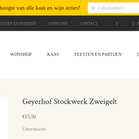
 hoogte van alle kaas en wijn acties!
EESTEN EN PARTIJEN
OVER ONS
CONTACT
$
B
WIJNSHOP
KAAS
FEESTEN EN PARTIJEN
Geyerhof Stockwerk Zweigelt
€
15,50
Uitverkocht