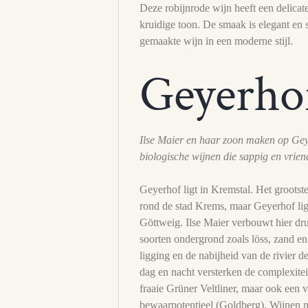
Deze robijnrode wijn heeft een delicat
kruidige toon. De smaak is elegant en sa
gemaakte wijn in een moderne stijl.
Geyerho
Ilse Maier en haar zoon maken op Gey
biologische wijnen die sappig en vriende
Geyerhof ligt in Kremstal. Het grootst
rond de stad Krems, maar Geyerhof lig
Göttweig. Ilse Maier verbouwt hier dr
soorten ondergrond zoals löss, zand e
ligging en de nabijheid van de rivier 
dag en nacht versterken de complexitei
fraaie Grüner Veltliner, maar ook een 
bewaarpotentieel (Goldberg). Wijnen me