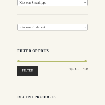
Kies een Smaaktype
Kies een Producent
FILTER OP PRIJS
Min.
Max.
Prijs:
€10
—
€20
FILTER
prijs
prijs
RECENT PRODUCTS