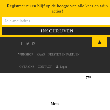
Registreer nu en blijf op de hoogte van alle kaas en wijn
acties!
▲
WIJNSHOP
KAAS
FEESTEN EN PARTIJEN
OVER ONS
CONTACT
Login
0
Ite
ms
-
€0
Menu
,0
0