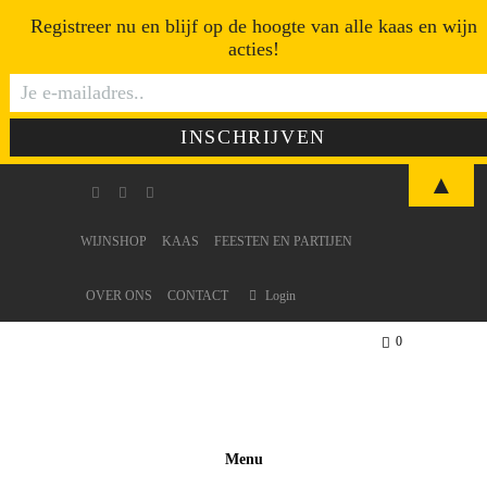
Registreer nu en blijf op de hoogte van alle kaas en wijn
acties!
▲
WIJNSHOP
KAAS
FEESTEN EN PARTIJEN
OVER ONS
CONTACT
Login
0
Ite
ms
-
€0
Menu
,0
0