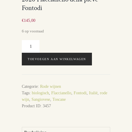
Fontodi
€
145,00
6 op voorraad
2020
Flaccianello
della
TOEVOEGEN AAN WINKELWAGEN
pieve
Fontodi
aantal
Categorie:
Rode wijnen
Tags:
biologisch
,
Flaccianello
,
Fontodi
,
Italië
,
rode
wijn
,
Sangiovese
,
Toscane
Product ID:
3457