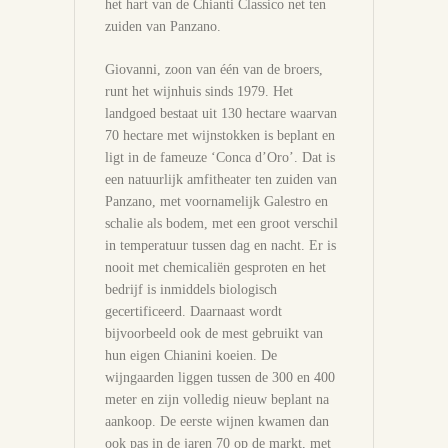
het hart van de Chianti Classico net ten
zuiden van Panzano.
Giovanni, zoon van één van de broers,
runt het wijnhuis sinds 1979. Het
landgoed bestaat uit 130 hectare waarvan
70 hectare met wijnstokken is beplant en
ligt in de fameuze ‘Conca d’Oro’. Dat is
een natuurlijk amfitheater ten zuiden van
Panzano, met voornamelijk Galestro en
schalie als bodem, met een groot verschil
in temperatuur tussen dag en nacht. Er is
nooit met chemicaliën gesproten en het
bedrijf is inmiddels biologisch
gecertificeerd. Daarnaast wordt
bijvoorbeeld ook de mest gebruikt van
hun eigen Chianini koeien. De
wijngaarden liggen tussen de 300 en 400
meter en zijn volledig nieuw beplant na
aankoop. De eerste wijnen kwamen dan
ook pas in de jaren 70 op de markt, met