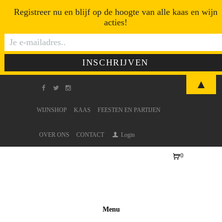
Registreer nu en blijf op de hoogte van alle kaas en wijn
acties!
▲
WIJNSHOP
KAAS
FEESTEN EN PARTIJEN
OVER ONS
CONTACT
Login
0
Ite
ms
-
€0
Menu
,0
0