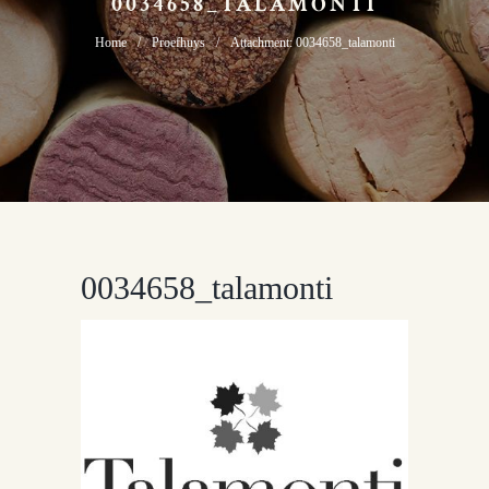
0034658_TALAMONTI
Home
Proefhuys
Attachment: 0034658_talamonti
0034658_talamonti