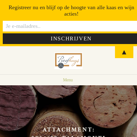
Registreer nu en blijf op de hoogte van alle kaas en wijn
acties!
▲
Menu
ATTACHMENT: