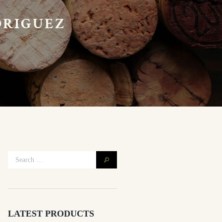
DRIGUEZ
Next item
0034672_philipp-wittmann
LATEST PRODUCTS