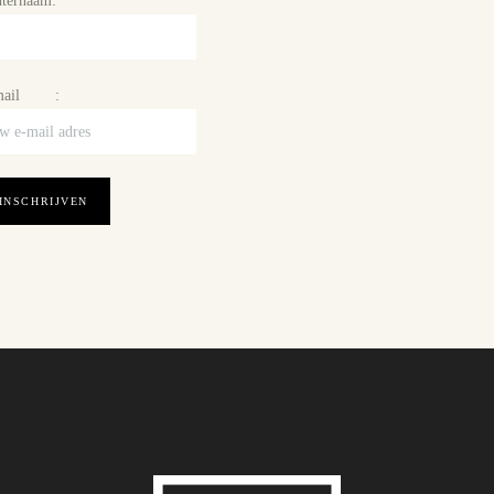
ternaam:
mail :