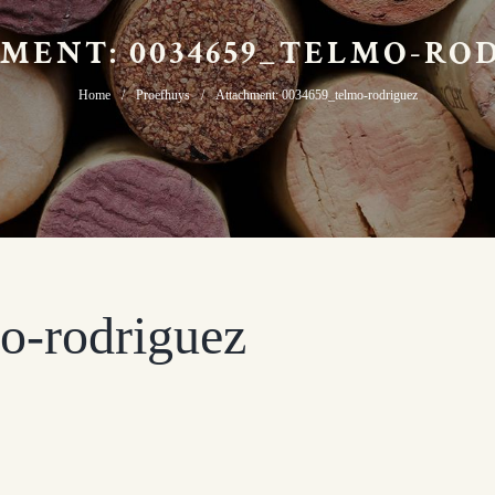
MENT: 0034659_TELMO-RO
Home
Proefhuys
Attachment: 0034659_telmo-rodriguez
o-rodriguez