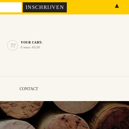
▲
YOUR CART:
0 items -
€
0,00
CONTACT