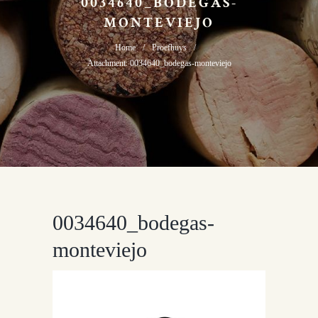
0034640_BODEGAS-
MONTEVIEJO
Home
Proefhuys
Attachment: 0034640_bodegas-monteviejo
0034640_bodegas-
monteviejo