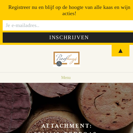
Registreer nu en blijf op de hoogte van alle kaas en wijn
acties!
▲
Menu
ATTACHMENT: