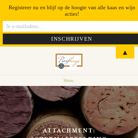
Registreer nu en blijf op de hoogte van alle kaas en wijn
acties!
▲
Menu
ATTACHMENT: