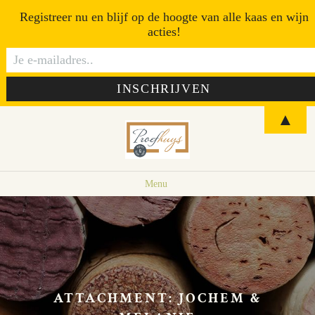
Registreer nu en blijf op de hoogte van alle kaas en wijn
acties!
▲
Menu
ATTACHMENT: JOCHEM &