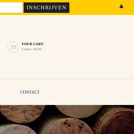
▲
YOUR CART:
0 items -
€
0,00
CONTACT