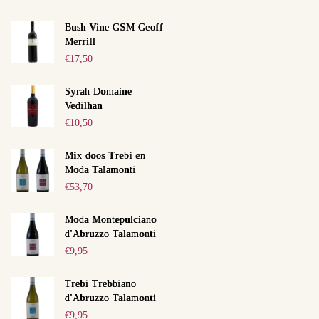
Bush Vine GSM Geoff
Merrill
€
17,50
Next item
Jochem & Melanie
Syrah Domaine
Vedilhan
€
10,50
Mix doos Trebi en
Moda Talamonti
€
53,70
Moda Montepulciano
d'Abruzzo Talamonti
€
9,95
Trebi Trebbiano
d'Abruzzo Talamonti
€
9,95