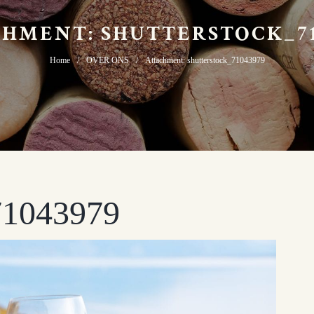
HMENT: SHUTTERSTOCK_71
Home
OVER ONS
Attachment: shutterstock_71043979
_71043979