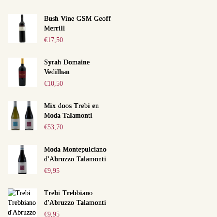
Bush Vine GSM Geoff
Merrill
€
17,50
Syrah Domaine
Vedilhan
€
10,50
Mix doos Trebi en
Moda Talamonti
€
53,70
Moda Montepulciano
d'Abruzzo Talamonti
€
9,95
Trebi Trebbiano
d'Abruzzo Talamonti
€
9,95