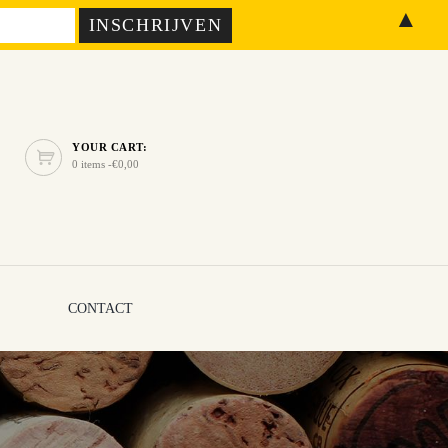
▲
YOUR CART:
0 items -
€
0,00
CONTACT