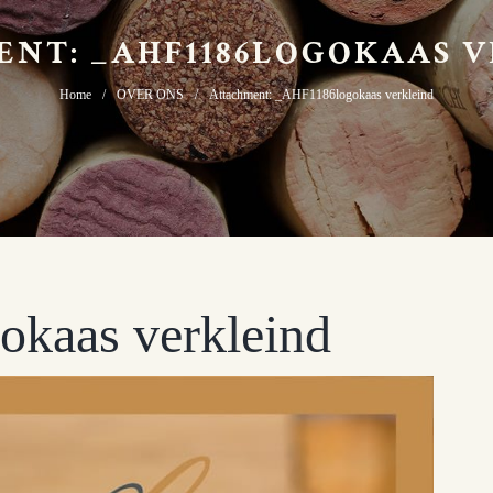
NT: _AHF1186LOGOKAAS 
Home
OVER ONS
Attachment: _AHF1186logokaas verkleind
kaas verkleind