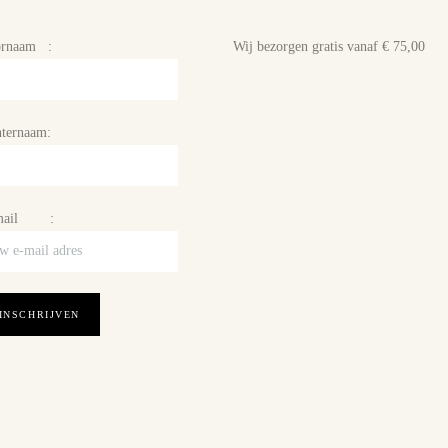
ornaam :
Wij bezorgen gratis vanaf € 75,00
ternaam:
mail :