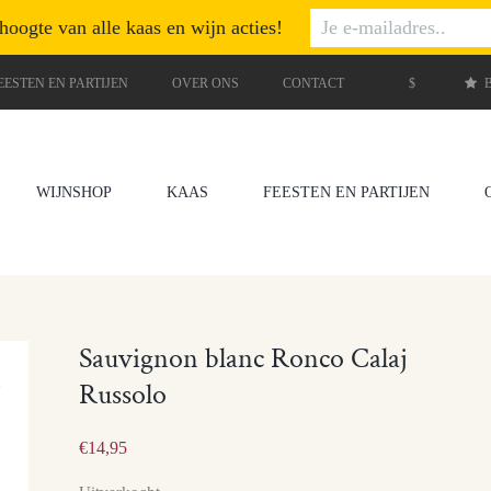
 hoogte van alle kaas en wijn acties!
EESTEN EN PARTIJEN
OVER ONS
CONTACT
$
B
WIJNSHOP
KAAS
FEESTEN EN PARTIJEN
Sauvignon blanc Ronco Calaj
Russolo
€
14,95