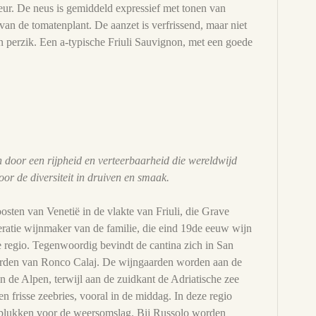
leur. De neus is gemiddeld expressief met tonen van
 van de tomatenplant. De aanzet is verfrissend, maar niet
n perzik. Een a-typische Friuli Sauvignon, met een goede
door een rijpheid en verteerbaarheid die wereldwijd
or de diversiteit in druiven en smaak.
sten van Venetië in de vlakte van Friuli, die Grave
ratie wijnmaker van de familie, die eind 19de eeuw wijn
regio. Tegenwoordig bevindt de cantina zich in San
arden van Ronco Calaj. De wijngaarden worden aan de
n de Alpen, terwijl aan de zuidkant de Adriatische zee
n frisse zeebries, vooral in de middag. In deze regio
e plukken voor de weersomslag. Bij Russolo worden