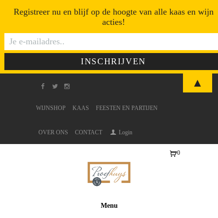
Registreer nu en blijf op de hoogte van alle kaas en wijn
acties!
▲
WIJNSHOP
KAAS
FEESTEN EN PARTIJEN
OVER ONS
CONTACT
Login
0
Ite
ms
-
€0
Menu
,0
0