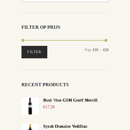
FILTER OP PRIJS
Min.
Max.
Prijs:
€10
—
€20
FILTER
prijs
prijs
RECENT PRODUCTS
Bush Vine GSM Geoff Merrill
€
17,50
Syrah Domaine Vedilhan