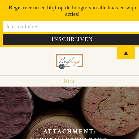
Registreer nu en blijf op de hoogte van alle kaas en wijn
acties!
▲
Menu
ATTACHMENT: