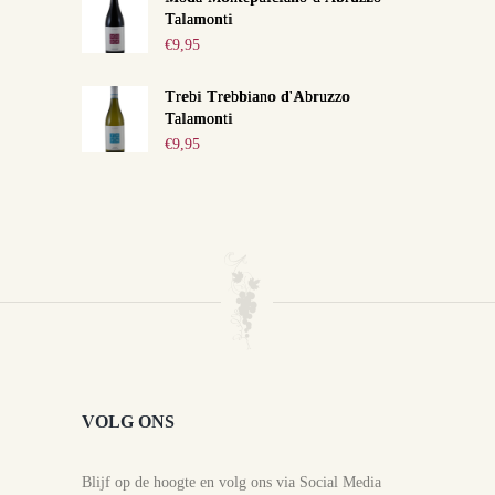
Talamonti
€
9,95
Trebi Trebbiano d'Abruzzo
Talamonti
€
9,95
VOLG ONS
Blijf op de hoogte en volg ons via Social Media