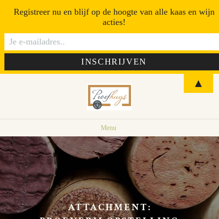
Registreer nu en blijf op de hoogte van alle kaas en wijn
acties!
▲
Menu
ATTACHMENT: