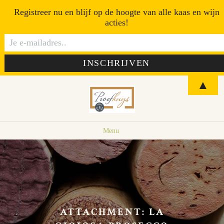
Registreer nu en blijf op de hoogte van alle kaas en wijn
acties!
▲
Menu
ATTACHMENT: LA