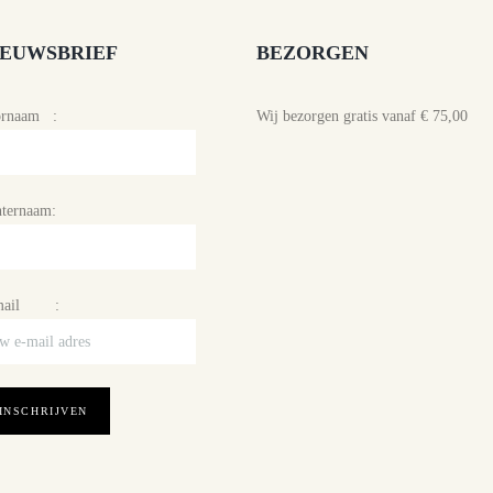
IEUWSBRIEF
BEZORGEN
ornaam :
Wij bezorgen gratis vanaf € 75,00
ternaam:
mail :