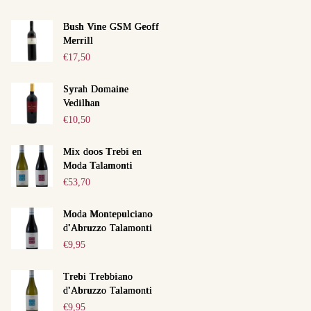
Bush Vine GSM Geoff
Merrill
€
17,50
Syrah Domaine
Vedilhan
€
10,50
Mix doos Trebi en
Moda Talamonti
Next item
€
53,70
La Gioiosa Prosecco Frizzante
Moda Montepulciano
d'Abruzzo Talamonti
€
9,95
Trebi Trebbiano
d'Abruzzo Talamonti
€
9,95