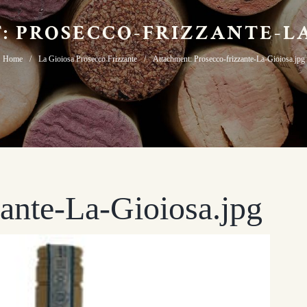
 PROSECCO-FRIZZANTE-LA
Home
La Gioiosa Prosecco Frizzante
Attachment: Prosecco-frizzante-La-Gioiosa.jpg
zante-La-Gioiosa.jpg