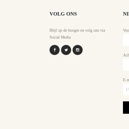
VOLG ONS
N
Blijf op de hoogte en volg ons via
Vo
Social Media
Ach
E-