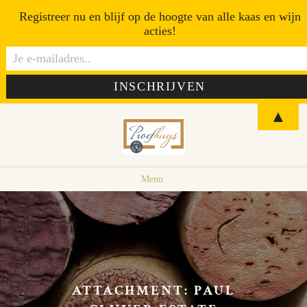
Registreer nu en blijf op de hoogte van alle kaas en wijn
acties!
▲
Menu
ATTACHMENT: PAUL