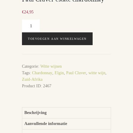
€
24,95
Paul
Cluver
estate
TOEVOEGEN AAN WINKELWAGEN
chardonnay
aantal
Categorie:
Witte wijnen
Tags:
Chardonnay
,
Elgin
,
Paul Cluver
,
witte wijn
,
Zuid-Afrika
Product ID:
2467
Beschrijving
Aanvullende informatie