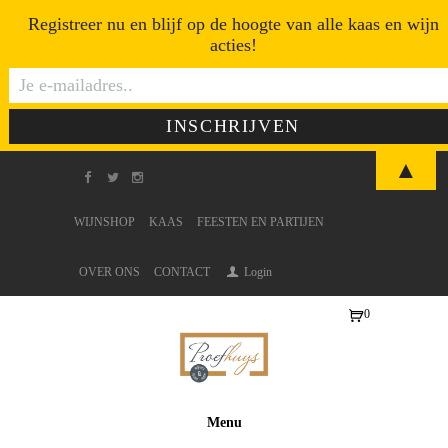
Registreer nu en blijf op de hoogte van alle kaas en wijn
acties!
▲
WIJNSHOP
KAAS
FEESTEN EN PARTIJEN
OVER ONS
CONTACT
Login
0
Ite
ms
-
€0
Menu
,0
0