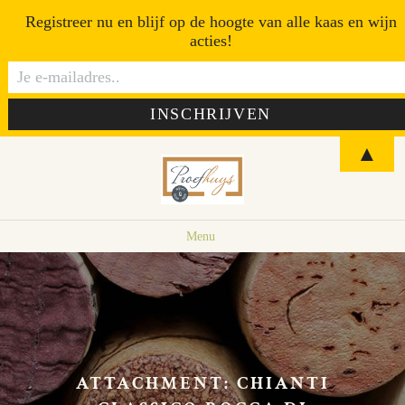
Registreer nu en blijf op de hoogte van alle kaas en wijn
acties!
▲
Menu
ATTACHMENT: CHIANTI