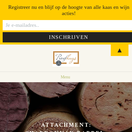
Registreer nu en blijf op de hoogte van alle kaas en wijn
acties!
▲
Menu
ATTACHMENT: