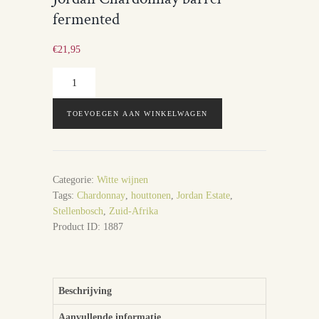
fermented
€
21,95
Jordan
Chardonnay
barrel
TOEVOEGEN AAN WINKELWAGEN
fermented
aantal
Categorie:
Witte wijnen
Tags:
Chardonnay
,
houttonen
,
Jordan Estate
,
Stellenbosch
,
Zuid-Afrika
Product ID:
1887
Beschrijving
Aanvullende informatie