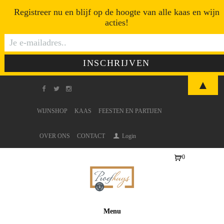
Registreer nu en blijf op de hoogte van alle kaas en wijn
acties!
▲
WIJNSHOP
KAAS
FEESTEN EN PARTIJEN
OVER ONS
CONTACT
Login
0
Ite
ms
-
€0
Menu
,0
0