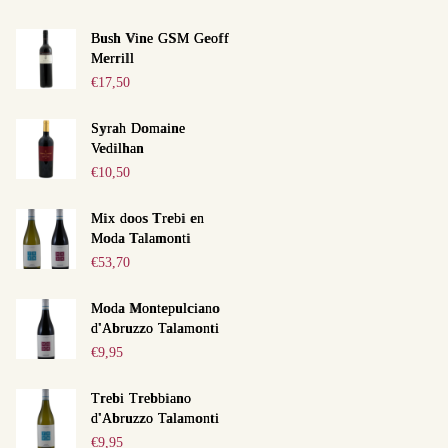
Bush Vine GSM Geoff
Merrill
€
17,50
Syrah Domaine
Vedilhan
€
10,50
Next item
Mix doos Trebi en
Moda Talamonti
0034614_domaine-larue
€
53,70
Moda Montepulciano
d'Abruzzo Talamonti
€
9,95
Trebi Trebbiano
d'Abruzzo Talamonti
€
9,95