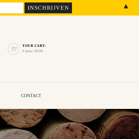
▲
YOUR CART:
0 items -
€
0,00
CONTACT