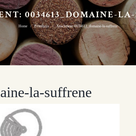
NT: 0034613_DOMAINE-LA
Home
Proefhuys
Attachment: 0034613_domaine-la-suffrene
ine-la-suffrene