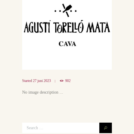
Started
27 juni 2023
902
No image description ...