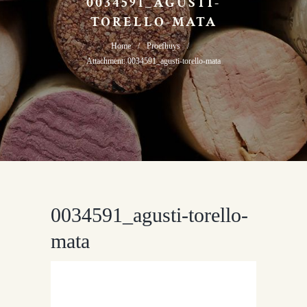
0034591_AGUSTI-
TORELLO-MATA
Home
Proefhuys
Attachment: 0034591_agusti-torello-mata
0034591_agusti-torello-
mata