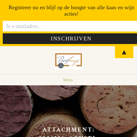
Registreer nu en blijf op de hoogte van alle kaas en wijn
acties!
▲
Menu
ATTACHMENT: