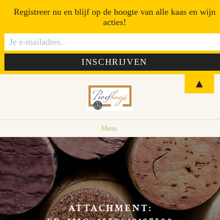
Registreer nu en blijf op de hoogte van alle kaas en wijn
acties!
▲
Menu
ATTACHMENT: