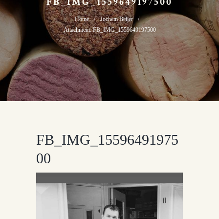
FB_IMG_1559649197500
Home
Jochem Beijer
Attachment: FB_IMG_1559649197500
FB_IMG_15596491975
00