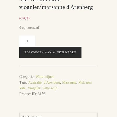
viognier/marsanne d’Arenberg
€
14,95
6 op voorraad
The
Hermit
Crab
TOEVOEGEN AAN WINKELWAGEN
viognier/marsanne
d'Arenberg
aantal
Categorie:
Witte wijnen
Tags:
Australië
,
d'Arenberg
,
Marsanne
,
McLaren
Vale
,
Viognier
,
witte wijn
Product ID:
3156