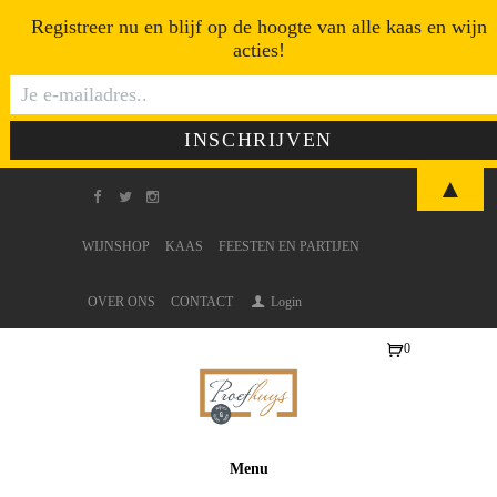
Registreer nu en blijf op de hoogte van alle kaas en wijn
acties!
▲
WIJNSHOP
KAAS
FEESTEN EN PARTIJEN
OVER ONS
CONTACT
Login
0
Ite
ms
-
€0
Menu
,0
0