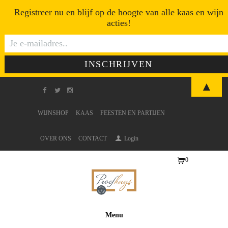
Registreer nu en blijf op de hoogte van alle kaas en wijn
acties!
▲
WIJNSHOP
KAAS
FEESTEN EN PARTIJEN
OVER ONS
CONTACT
Login
0
Ite
ms
-
€0
Menu
,0
0