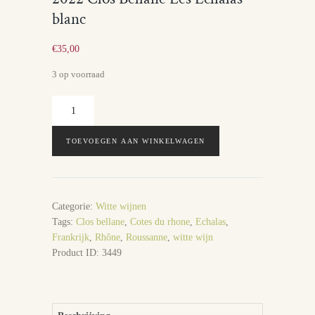
blanc
€
35,00
3 op voorraad
2022
Clos
Bellane
TOEVOEGEN AAN WINKELWAGEN
Les
Echalas
blanc
aantal
Categorie:
Witte wijnen
Tags:
Clos bellane
,
Cotes du rhone
,
Echalas
,
Frankrijk
,
Rhône
,
Roussanne
,
witte wijn
Product ID:
3449