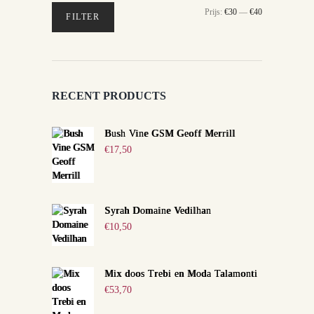
Min.
Max.
Prijs:
€30
—
€40
FILTER
prijs
prijs
RECENT PRODUCTS
Bush Vine GSM Geoff Merrill
€
17,50
Syrah Domaine Vedilhan
€
10,50
Mix doos Trebi en Moda Talamonti
€
53,70