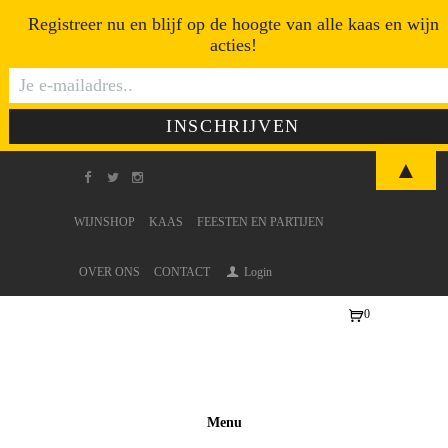
Registreer nu en blijf op de hoogte van alle kaas en wijn
acties!
▲
WIJNSHOP
KAAS
FEESTEN EN PARTIJEN
OVER ONS
CONTACT
Login
0
Ite
ms
-
€0
Menu
,0
0