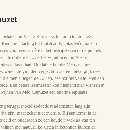
n
.
uzet
thuishaven in Vosne-Romanée, behoren tot de meest
 Eind jaren tachtig besloot Jean-Nicolas Méo, na zijn
iezen voor een carrière in het bedrijfsleven of de politiek
 zich te ontfermen over het wijndomein in Vosne-
aties in bezit had. Omdat de familie Méo zich niet
w, waren de gronden verpacht, voor een belangrijk deel
 die toen al tegen de 70 liep, besloot het vak te leren aan
oede. Een betere leermeester kon niemand zich wensen in
 de wijnen van Méo-Camuzet een enorme reputatie.
eng teruggesnoeid zodat de rendementen laag zijn.
rijp zijn, maar zeker niet overrijp. Bij aankomst in de
tsteeld en ondergaan ze een koude inweking van ten
 wijnen met natuurlijke gisten in betonnen kuipen en