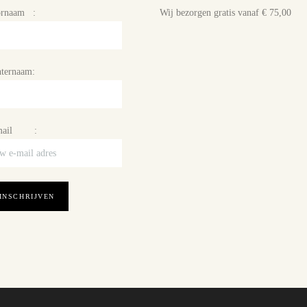
ornaam :
Wij bezorgen gratis vanaf € 75,00
ternaam:
mail :