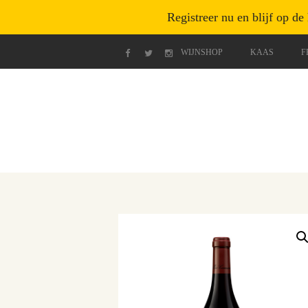
Registreer nu en blijf op de
WIJNSHOP
KAAS
F