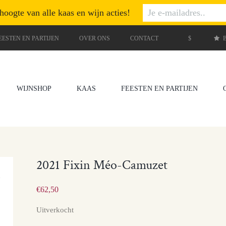
 hoogte van alle kaas en wijn acties!
EESTEN EN PARTIJEN
OVER ONS
CONTACT
$
B
WIJNSHOP
KAAS
FEESTEN EN PARTIJEN
2021 Fixin Méo-Camuzet
€
62,50
Uitverkocht