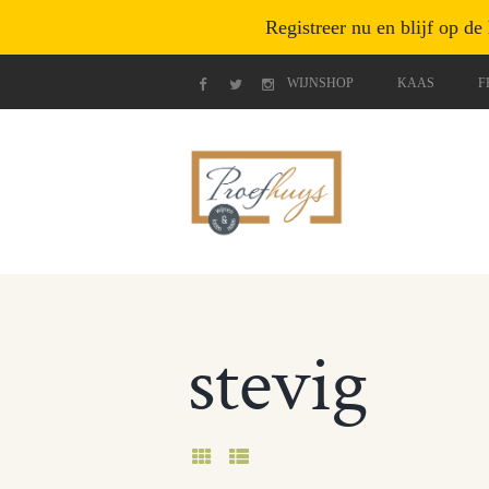
Registreer nu en blijf op de
WIJNSHOP
KAAS
F
stevig