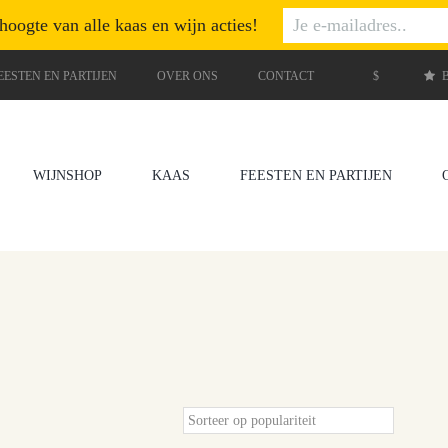
 hoogte van alle kaas en wijn acties!
EESTEN EN PARTIJEN
OVER ONS
CONTACT
$
B
WIJNSHOP
KAAS
FEESTEN EN PARTIJEN