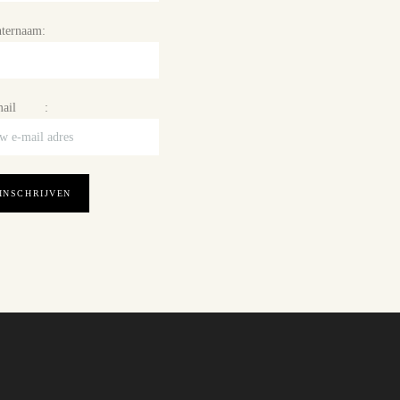
ternaam:
mail :