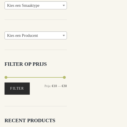
Kies een Smaaktype
Kies een Producent
FILTER OP PRIJS
Prijs:
€10
—
€30
Min.
Max.
FILTER
prijs
prijs
RECENT PRODUCTS