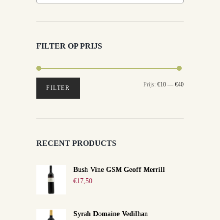
FILTER OP PRIJS
Min.
Max.
Prijs:
€10
—
€40
FILTER
prijs
prijs
RECENT PRODUCTS
Bush Vine GSM Geoff Merrill
€
17,50
Syrah Domaine Vedilhan