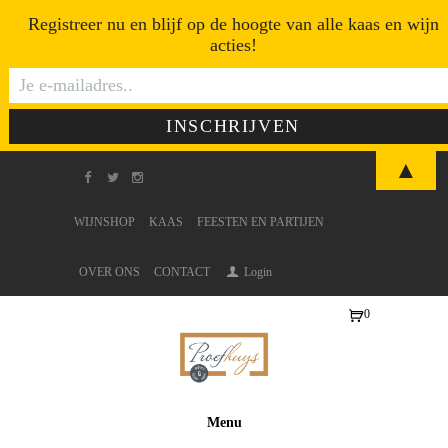
Registreer nu en blijf op de hoogte van alle kaas en wijn
acties!
▲
WIJNSHOP
KAAS
FEESTEN EN PARTIJEN
OVER ONS
CONTACT
Login
0
Ite
ms
-
€0
Menu
,0
0