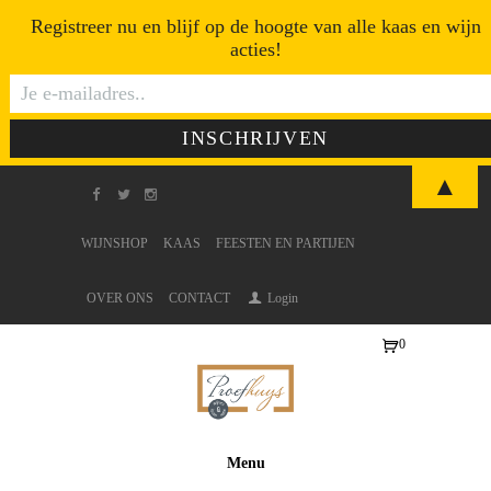
Registreer nu en blijf op de hoogte van alle kaas en wijn
acties!
▲
WIJNSHOP
KAAS
FEESTEN EN PARTIJEN
OVER ONS
CONTACT
Login
0
Ite
ms
-
€0
Menu
,0
0