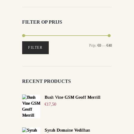
FILTER OP PRIJS
Min.
Max.
Prijs:
€0
—
€40
FILTER
prijs
prijs
RECENT PRODUCTS
Bush Vine GSM Geoff Merrill
€
17,50
Syrah Domaine Vedilhan