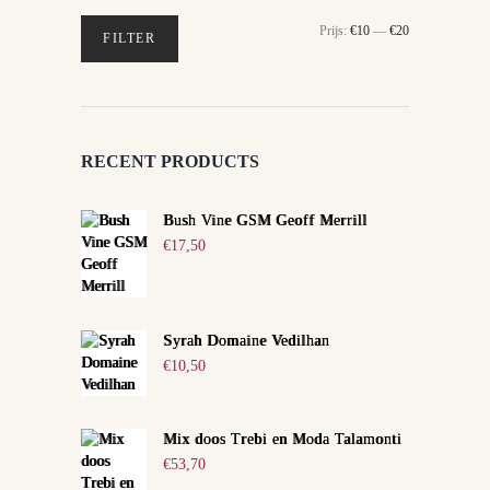
Min.
Max.
Prijs:
€10
—
€20
FILTER
prijs
prijs
RECENT PRODUCTS
Bush Vine GSM Geoff Merrill
€
17,50
Syrah Domaine Vedilhan
€
10,50
Mix doos Trebi en Moda Talamonti
€
53,70