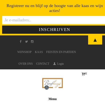
Registreer nu en blijf op de hoogte van alle kaas en wijn
acties!
▲
WIJNSHOP
KAAS
FEESTEN EN PARTIJEN
OVER ONS
CONTACT
Login
0
Ite
ms
-
€0
Menu
,0
0