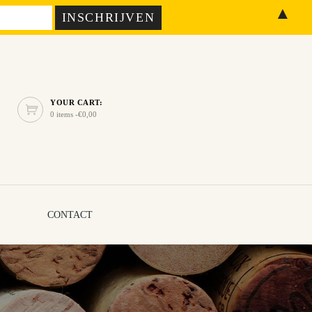
▲
YOUR CART:
0 items -
€
0,00
CONTACT