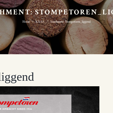
HMENT: STOMPETOREN_L
Home
KAAS
Attachment: Stompetoren_liggend
liggend