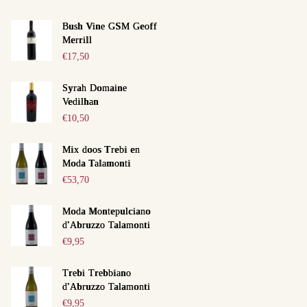
Bush Vine GSM Geoff
Merrill
€
17,50
Next item
Syrah Domaine
_AHF1188
Vedilhan
€
10,50
Mix doos Trebi en
Moda Talamonti
€
53,70
Moda Montepulciano
d'Abruzzo Talamonti
€
9,95
Trebi Trebbiano
d'Abruzzo Talamonti
€
9,95