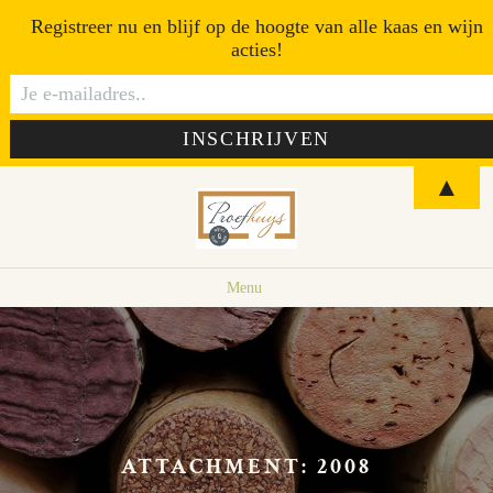
Registreer nu en blijf op de hoogte van alle kaas en wijn
acties!
▲
Menu
ATTACHMENT: 2008