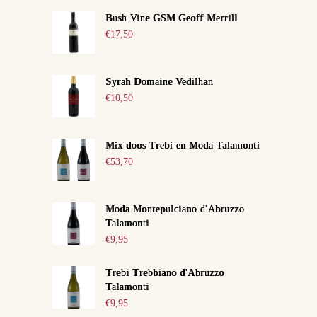
Bush Vine GSM Geoff Merrill
€
17,50
Syrah Domaine Vedilhan
€
10,50
Mix doos Trebi en Moda Talamonti
€
53,70
Moda Montepulciano d'Abruzzo
Talamonti
€
9,95
Trebi Trebbiano d'Abruzzo
Talamonti
€
9,95