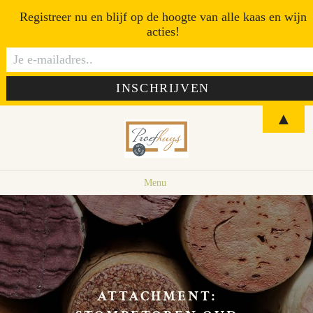
Registreer nu en blijf op de hoogte van alle kaas en wijn
acties!
▲
Menu
ATTACHMENT: