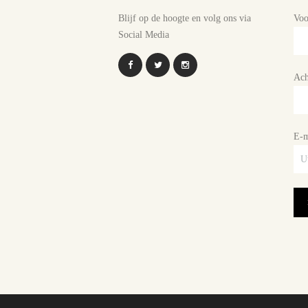
Blijf op de hoogte en volg ons via
Vo
Social Media
Ach
E-