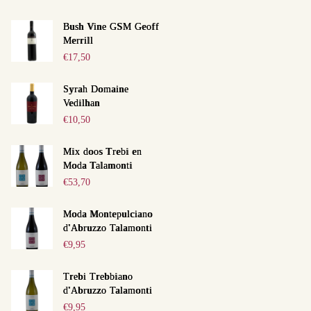
Bush Vine GSM Geoff
Merrill
€
17,50
Syrah Domaine
Vedilhan
€
10,50
Next item
Mix doos Trebi en
Moda Talamonti
Klaver kaas sikkepit
€
53,70
Moda Montepulciano
d'Abruzzo Talamonti
€
9,95
Trebi Trebbiano
d'Abruzzo Talamonti
€
9,95