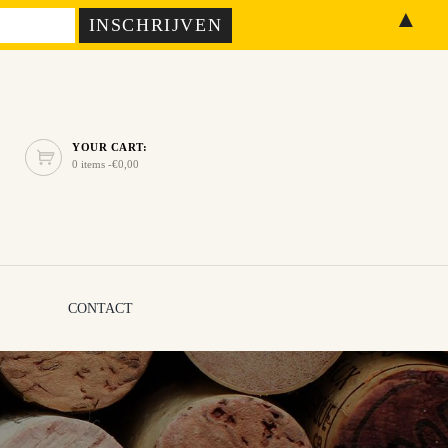
▲
YOUR CART:
0 items -
€
0,00
CONTACT