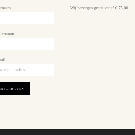
ornaam :
Wij bezorgen gratis vanaf € 75,00
ternaam:
mail :