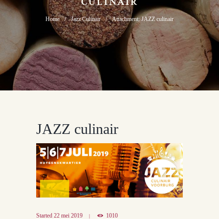
CULINAIR
Home
Jazz Culinair
Attachment: JAZZ culinair
JAZZ culinair
Started
22 mei 2019
1010