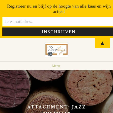
Registreer nu en blijf op de hoogte van alle kaas en wijn
acties!
▲
Menu
ATTACHMENT: JAZZ