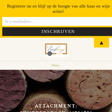
Registreer nu en blijf op de hoogte van alle kaas en wijn
acties!
▲
Menu
ATTACHMENT: