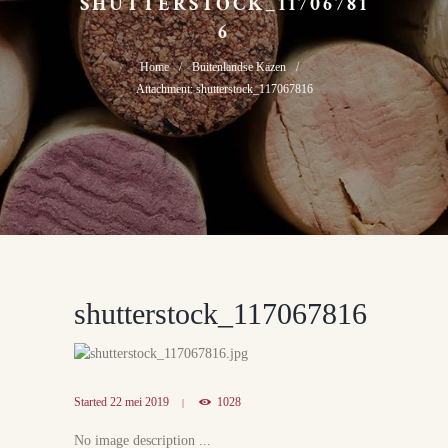
SHUTTERSTOCK_11706781
6
Home
Buitenlandse Kazen
Attachment: shutterstock_117067816
shutterstock_117067816
Started
22 mei 2019
1028
No image description ...