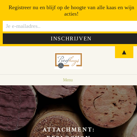
Registreer nu en blijf op de hoogte van alle kaas en wijn
acties!
▲
Menu
ATTACHMENT: