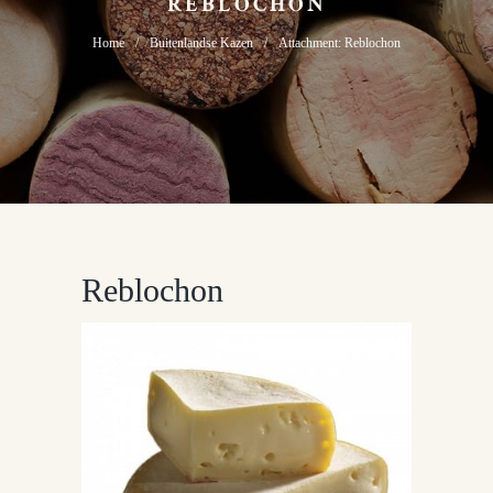
REBLOCHON
Home
Buitenlandse Kazen
Attachment: Reblochon
Reblochon