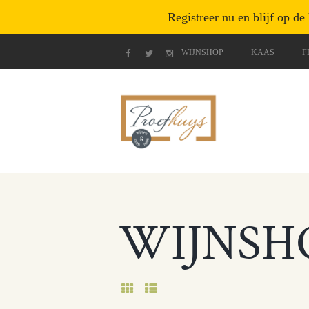
Registreer nu en blijf op de
WIJNSHOP
KAAS
F
WIJNSH