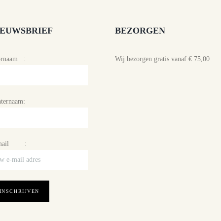
IEUWSBRIEF
BEZORGEN
ornaam :
Wij bezorgen gratis vanaf € 75,00
ternaam:
mail :