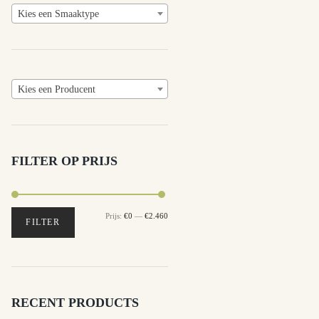
Kies een Smaaktype
Kies een Producent
FILTER OP PRIJS
Prijs:
€0
—
€2.460
Min.
Max.
FILTER
prijs
prijs
RECENT PRODUCTS