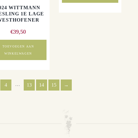
024 WITTMANN
ESLING 1E LAGE
WESTHOFENER
€
39,50
TOEVOEGEN AAN
WINKELWAGEN
…
4
13
14
15
→