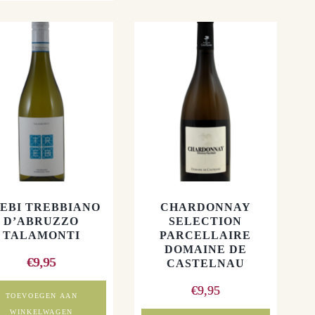
meerdere
variaties.
Deze
optie
kan
gekozen
worden
op
de
productpagina
EBI TREBBIANO
CHARDONNAY
D’ABRUZZO
SELECTION
TALAMONTI
PARCELLAIRE
DOMAINE DE
€
9,95
CASTELNAU
€
9,95
TOEVOEGEN AAN
WINKELWAGEN