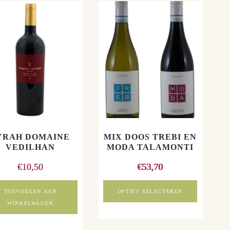
YRAH DOMAINE
MIX DOOS TREBI EN
VEDILHAN
MODA TALAMONTI
€
10,50
€
53,70
TOEVOEGEN AAN
OPTIES SELECTEREN
WINKELWAGEN
Dit
product
heeft