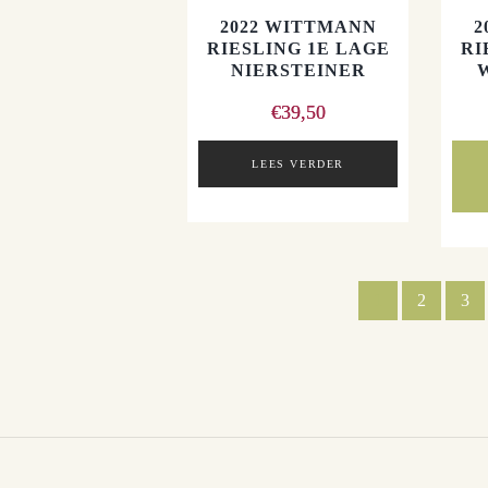
2022 WITTMANN
2
RIESLING 1E LAGE
RI
NIERSTEINER
€
39,50
LEES VERDER
1
2
3