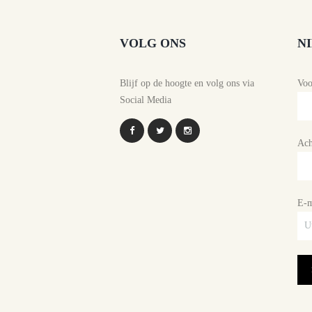
VOLG ONS
N
Blijf op de hoogte en volg ons via
Vo
Social Media
Ach
E-