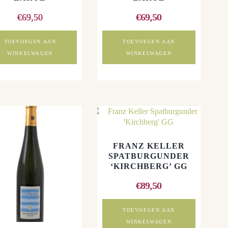
€
69,50
€
69,50
TOEVOEGEN AAN
TOEVOEGEN AAN
WINKELWAGEN
WINKELWAGEN
FRANZ KELLER
SPATBURGUNDER
‘KIRCHBERG’ GG
€
89,50
TOEVOEGEN AAN
WINKELWAGEN