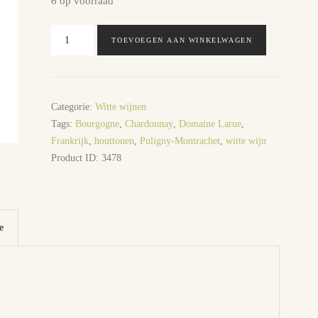
6 op voorraad
Puligny
TOEVOEGEN AAN WINKELWAGEN
Montrachet
Le
Trezin
Domaine
Categorie:
Witte wijnen
Larue
Tags:
Bourgogne
,
Chardonnay
,
Domaine Larue
,
aantal
Frankrijk
,
houttonen
,
Puligny-Montrachet
,
witte wijn
Product ID:
3478
e