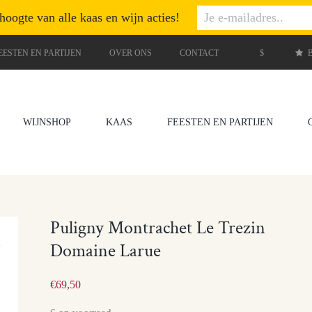
 hoogte van alle kaas en wijn acties!
EESTEN EN PARTIJEN
OVER ONS
CONTACT
$
B
WIJNSHOP
KAAS
FEESTEN EN PARTIJEN
Puligny Montrachet Le Trezin
Domaine Larue
€
69,50