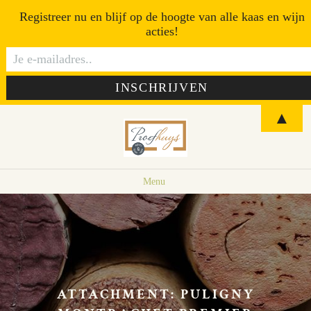
Registreer nu en blijf op de hoogte van alle kaas en wijn
acties!
▲
Menu
ATTACHMENT: PULIGNY