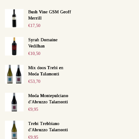
Bush Vine GSM Geoff
Merrill
€
17,50
Syrah Domaine
Vedilhan
€
10,50
Mix doos Trebi en
Moda Talamonti
€
53,70
Moda Montepulciano
d'Abruzzo Talamonti
€
9,95
Trebi Trebbiano
d'Abruzzo Talamonti
€
9,95