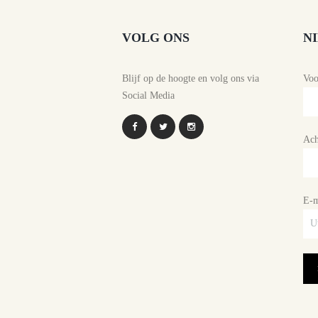
VOLG ONS
N
Blijf op de hoogte en volg ons via
Vo
Social Media
Ach
E-