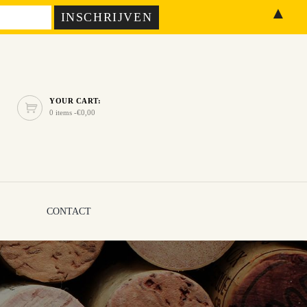
▲
YOUR CART:
0 items -
€
0,00
CONTACT