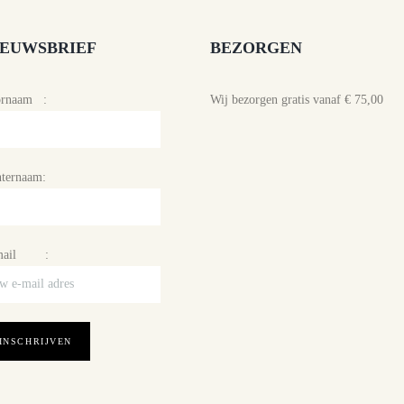
IEUWSBRIEF
BEZORGEN
ornaam :
Wij bezorgen gratis vanaf € 75,00
ternaam:
mail :