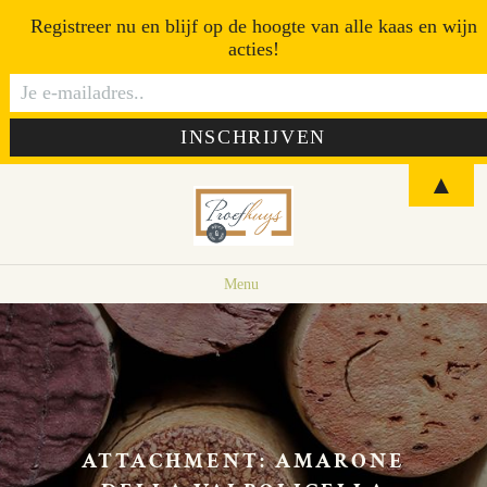
Registreer nu en blijf op de hoogte van alle kaas en wijn
acties!
▲
Menu
ATTACHMENT: AMARONE