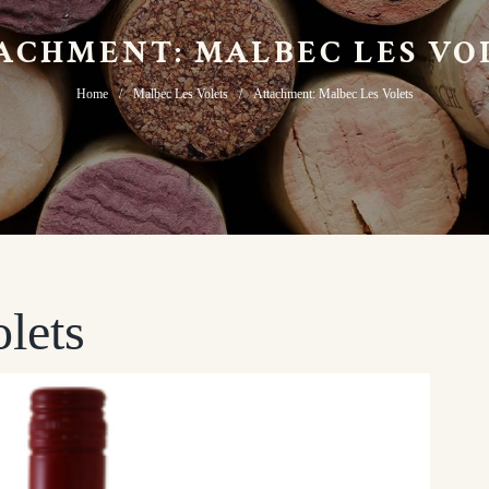
ACHMENT: MALBEC LES VO
Home
Malbec Les Volets
Attachment: Malbec Les Volets
lets