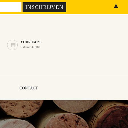
▲
YOUR CART:
0 items -
€
0,00
CONTACT