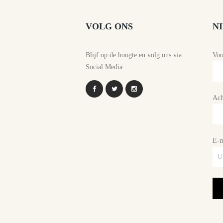
VOLG ONS
N
Blijf op de hoogte en volg ons via
Vo
Social Media
Ach
E-