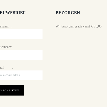
IEUWSBRIEF
BEZORGEN
ornaam :
Wij bezorgen gratis vanaf € 75,00
ternaam:
mail :