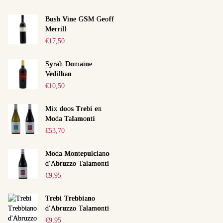
Bush Vine GSM Geoff
Merrill
€
17,50
Syrah Domaine
Vedilhan
€
10,50
Mix doos Trebi en
Moda Talamonti
€
53,70
Moda Montepulciano
d'Abruzzo Talamonti
€
9,95
Trebi Trebbiano
d'Abruzzo Talamonti
€
9,95